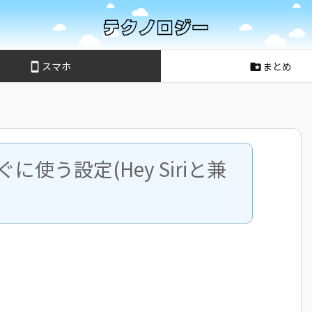
スマホ
まとめ
smartphone
folder_special
すぐに使う設定(Hey Siriと兼