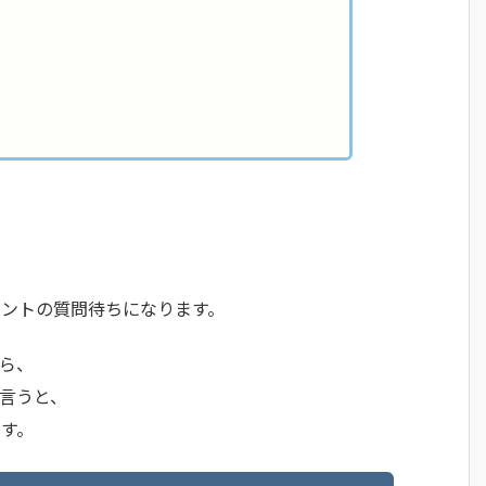
アシスタントの質問待ちになります。
がら、
言うと、
す。