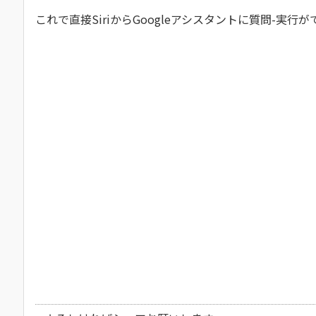
これで直接SiriからGoogleアシスタントに質問-実行