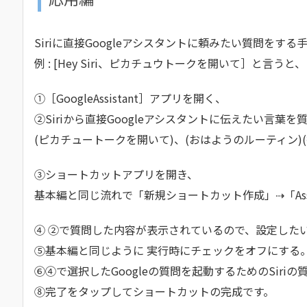
Siriに直接Googleアシスタントに頼みたい質問をする
例 : [Hey Siri、ピカチュウトークを開いて］と言うと、
①［GoogleAssistant］アプリを開く、
②Siriから直接Googleアシスタントに伝えたい言葉を
(ピカチュートークを開いて)、(おはようのルーティン)
③ショートカットアプリを開き、
基本編と同じ流れで「新規ショートカット作成」⇢「Assi
④ ②で質問した内容が表示されているので、設定した
⑤基本編と同じように 実行時にチェックをオフにする
⑥④で選択したGoogleの質問を起動するためのSiri
⑧完了をタップしてショートカットの完成です。