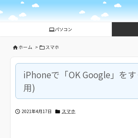
パソコン
computer
ホーム
>
スマホ


iPhoneで「OK Google」を
用)
スマホ
2021年4月17日

