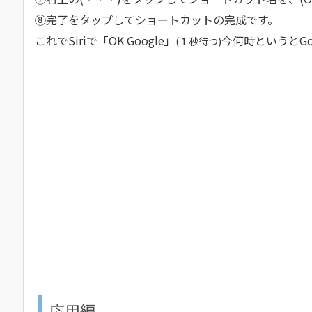
⑧完了をタップしてショートカットの完成です。
これでSiriで「OK Google」
今何時というとGo
(１秒待つ)
応用編