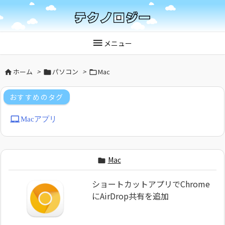

メニュー
ホーム
>
パソコン
>
Mac



おすすめのタグ
laptop_mac
Macアプリ
Mac

ショートカットアプリでChrome
にAirDrop共有を追加