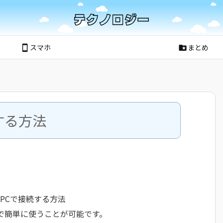
スマホ
まとめ
smartphone
folder_special
続する方法
」にPCで接続する方法
とで簡単に使うことが可能です。